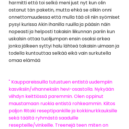
harmitti että toi selkä meni just nyt kun olin
ostanut tän paketin, mutta ehkä se olikin onni
onnettomuudessa että mulla tää oli niin syömiset
pysyi kurissa Akin ihanilla ruuilla ja pääsin näin
nopeasti ja helposti takaisin liikunnan pariin kun
uskalsin ottaa tuolijumpan ensin osaksi arkea
jonka jälkeen syttyi halu lähteä takaisin uimaan ja
todella kuntouttaa selkää eikä vain surkutella
omaa elämää
" Kauppareissuilla tutustuen entistä uudempiin
kasviksiin/vihanneksiin hevi-osastolla. Nykyään
viihdyn keittiössä paremmin. Olen oppinut
maustamaan ruokia entistä rohkeammin. Kiitos
paljon Ritaki reseptipankille ja kokkinurkkauksille
sekä täältä ryhmästä saaduille
resepteille/vinkeille. Treenejä teen miten on