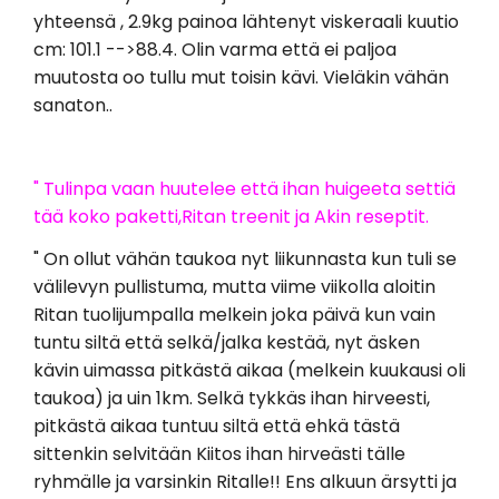
yhteensä , 2.9kg painoa lähtenyt viskeraali kuutio
cm: 101.1 -->88.4. Olin varma että ei paljoa
muutosta oo tullu mut toisin kävi. Vieläkin vähän
sanaton..
" Tulinpa vaan huutelee että ihan huigeeta settiä
tää koko paketti,Ritan treenit ja Akin reseptit.
" On ollut vähän taukoa nyt liikunnasta kun tuli se
välilevyn pullistuma, mutta viime viikolla aloitin
Ritan tuolijumpalla melkein joka päivä kun vain
tuntu siltä että selkä/jalka kestää, nyt äsken
kävin uimassa pitkästä aikaa (melkein kuukausi oli
taukoa) ja uin 1km. Selkä tykkäs ihan hirveesti,
pitkästä aikaa tuntuu siltä että ehkä tästä
sittenkin selvitään Kiitos ihan hirveästi tälle
ryhmälle ja varsinkin Ritalle!! Ens alkuun ärsytti ja