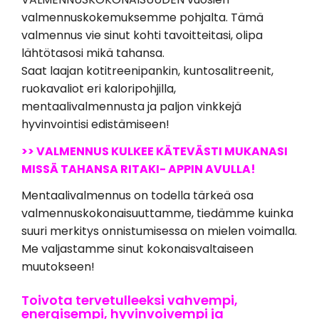
valmennuskokemuksemme pohjalta. Tämä
valmennus vie sinut kohti tavoitteitasi, olipa
lähtötasosi mikä tahansa.
Saat laajan kotitreenipankin, kuntosalitreenit,
ruokavaliot eri kaloripohjilla,
mentaalivalmennusta ja paljon vinkkejä
hyvinvointisi edistämiseen!
>> VALMENNUS KULKEE KÄTEVÄSTI MUKANASI
MISSÄ TAHANSA RITAKI- APPIN AVULLA!
Mentaalivalmennus on todella tärkeä osa
valmennuskokonaisuuttamme, tiedämme kuinka
suuri merkitys onnistumisessa on mielen voimalla.
Me valjastamme sinut kokonaisvaltaiseen
muutokseen!
Toivota tervetulleeksi vahvempi,
energisempi, hyvinvoivempi ja