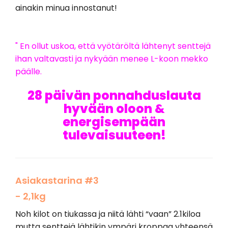
ainakin minua innostanut!
" En ollut uskoa, että vyötäröltä lähtenyt senttejä
ihan valtavasti ja nykyään menee L-koon mekko
päälle.
28 päivän ponnahduslauta
hyvään oloon &
energisempään
tulevaisuuteen!
Asiakastarina #3
- 2,1kg
Noh kilot on tiukassa ja niitä lähti “vaan” 2.1kiloa
mutta senttejä lähtikin ympäri kroppaa yhteensä