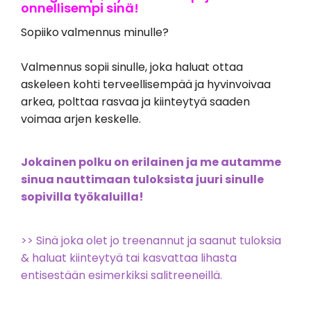
onnellisempi sinä!
Sopiiko
valmennus minulle?
Valmennus sopii sinulle, joka haluat ottaa
askeleen kohti terveellisempää ja hyvinvoivaa
arkea, polttaa rasvaa ja kiinteytyä saaden
voimaa arjen keskelle.
Jokainen polku on erilainen ja me autamme
sinua nauttimaan tuloksista juuri sinulle
sopivilla työkaluilla!
>> Sinä joka olet jo treenannut ja saanut tuloksia
& haluat kiinteytyä tai kasvattaa lihasta
entisestään esimerkiksi salitreeneillä.