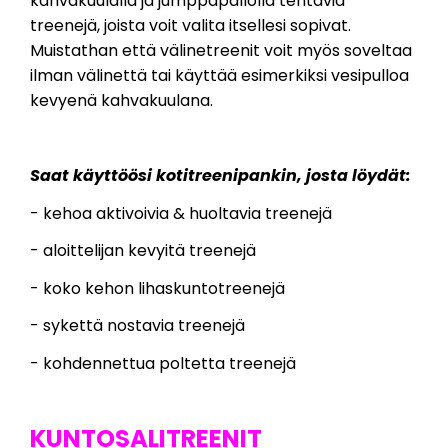
kahvakuulalla ja jumppapallolla tehtäviä
treenejä, joista voit valita itsellesi sopivat.
Muistathan että välinetreenit voit myös soveltaa
ilman välinettä tai käyttää esimerkiksi vesipulloa
kevyenä kahvakuulana.
Saat käyttöösi kotitreenipankin, josta löydät:
- kehoa aktivoivia & huoltavia treenejä
- aloittelijan kevyitä treenejä
- koko kehon lihaskuntotreenejä
- sykettä nostavia treenejä
- kohdennettua poltetta treenejä
KUNTOSALITREENIT