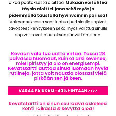
alkaa päätöksestä aloittaa.
Mukaan voi lähteä
täysin aloittelijana sekä myös jo
pidemmällä taustalla hyvinvoinnin parissa!
Valmennuksessa saat luotua juuri sinulle sopivat
tavoitteet kehitykseen sekä myös valittua sinulle
sopivat tavat muutoksen saavuttamiseen.
Kevään valo tuo uutta virtaa. Tässä 28
päivässä huomaat, kuinka arki kevenee,
mieli piristyy ja olo on energisempi.
Kevätstartti auttaa sinua luomaan hyviä
rutiineja, jotta voit nauttia olostasi vielä
pitkään sen jälkeen.
VARAA PAIKKASI -40% HINTAAN >>>>
Kevätstartti on sinun seuraava askeleesi
kohti raikasta & kevyttä oloa!