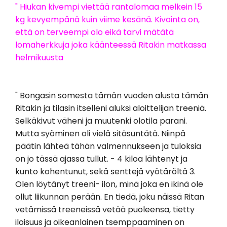
" Hiukan kivempi viettää rantalomaa melkein 15
kg kevyempänä kuin viime kesänä. Kivointa on,
että on terveempi olo eikä tarvi mätätä
lomaherkkuja joka käänteessä Ritakin matkassa
helmikuusta
" Bongasin somesta tämän vuoden alusta tämän
Ritakin ja tilasin itselleni aluksi aloittelijan treeniä.
Selkäkivut väheni ja muutenki olotila parani.
Mutta syöminen oli vielä sitäsuntätä. Niinpä
päätin lähteä tähän valmennukseen ja tuloksia
on jo tässä ajassa tullut. - 4 kiloa lähtenyt ja
kunto kohentunut, sekä senttejä vyötäröltä 3.
Olen löytänyt treeni- ilon, minä joka en ikinä ole
ollut liikunnan perään. En tiedä, joku näissä Ritan
vetämissä treeneissä vetää puoleensa, tietty
iloisuus ja oikeanlainen tsemppaaminen on