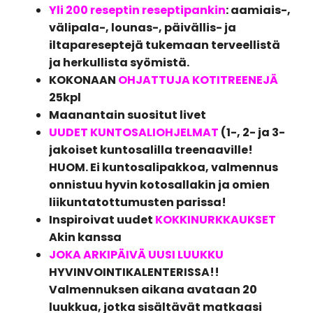
Yli 200 reseptin reseptipankin
: aamiais-,
välipala-, lounas-, päivällis- ja
iltapareseptejä tukemaan terveellistä
ja herkullista syömistä.
KOKONAAN
OHJATTUJA KOTITREENEJÄ
25kpl
Maanantain suositut livet
UUDET KUNTOSALIOHJELMAT
(1-, 2- ja 3-
jakoiset kuntosalilla treenaaville!
HUOM. Ei kuntosalipakkoa, valmennus
onnistuu hyvin kotosallakin ja omien
liikuntatottumusten parissa!
Inspiroivat
uudet
KOKKINURKKAUKSET
Akin kanssa
JOKA ARKIPÄIVÄ UUSI LUUKKU
HYVINVOINTIKALENTERISSA!!
Valmennuksen aikana avataan 20
luukkua, jotka sisältävät matkaasi