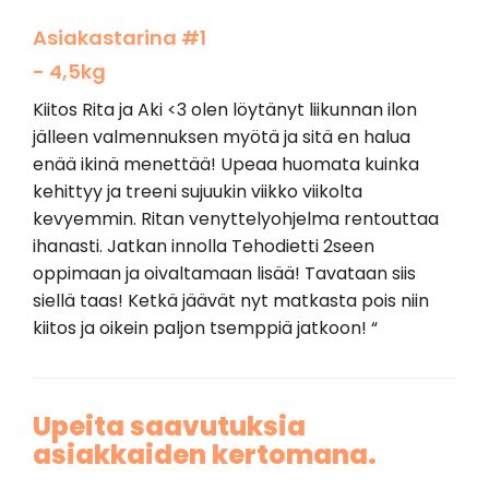
Asiakastarina #1
- 4,5kg
Kiitos Rita ja Aki <3 olen löytänyt liikunnan ilon
jälleen valmennuksen myötä ja sitä en halua
enää ikinä menettää! Upeaa huomata kuinka
kehittyy ja treeni sujuukin viikko viikolta
kevyemmin. Ritan venyttelyohjelma rentouttaa
ihanasti. Jatkan innolla Tehodietti 2seen
oppimaan ja oivaltamaan lisää! Tavataan siis
siellä taas! Ketkä jäävät nyt matkasta pois niin
kiitos ja oikein paljon tsemppiä jatkoon! “
Upeita saavutuksia
asiakkaiden kertomana.