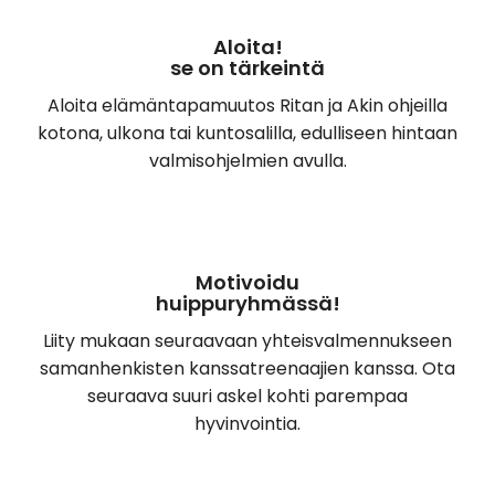
Aloita!
se on tärkeintä
Aloita elämäntapamuutos Ritan ja Akin ohjeilla
kotona, ulkona tai kuntosalilla, edulliseen hintaan
valmisohjelmien avulla.
Motivoidu
huippuryhmässä!
Liity mukaan seuraavaan yhteisvalmennukseen
samanhenkisten kanssatreenaajien kanssa. Ota
seuraava suuri askel kohti parempaa
hyvinvointia.