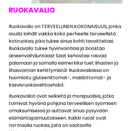
RUOKAVALIO
Ruokavalio on TERVEELLINEN KOKONAISUUS, jonka
avulla loihdit vaikka koko perheelle terveellistä
kotiruokaa, joka tukee sinua kohti tavoitteitasi.
Ruokavalio tukee hyvinvointiasi ja boostaa
aineenvaihduntaasi! Saat kehostasi rasvaa
palamaan ja samalla esimerkiksi tuet lihasten ja
lihasvoiman kehittymistä! Ruokavalioissa on
huomioitu gluteenittomat-, maidottomat- ja
kasvisruokavaihtoehdot.
Ruokavaliot ovat selkeitä ja monipuolisia, jotka
toimivat hyvänä pohjana terveellisen syömisen
omaksumisessa ja auttavat sinua pysyvään
elämäntapamuutokseen. Kaikki ruoat ovat
normaalia ruokaa, joita on saatavilla