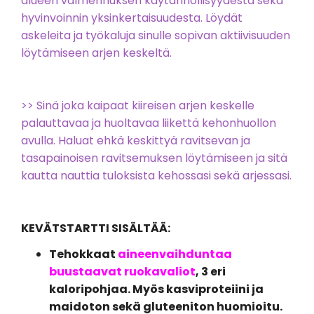
alueen valmennuksen käytännöllisyydestä sekä
hyvinvoinnin yksinkertaisuudesta. Löydät
askeleita ja työkaluja sinulle sopivan aktiivisuuden
löytämiseen arjen keskeltä.
>> Sinä joka kaipaat kiireisen arjen keskelle
palauttavaa ja huoltavaa liikettä kehonhuollon
avulla. Haluat ehkä keskittyä ravitsevan ja
tasapainoisen ravitsemuksen löytämiseen ja sitä
kautta nauttia tuloksista kehossasi sekä arjessasi.
KEVÄTSTARTTI SISÄLTÄÄ:
Tehokkaat
aineenvaihduntaa
buustaavat ruokavaliot
, 3 eri
kaloripohjaa. Myös kasviproteiini ja
maidoton sekä gluteeniton huomioitu.