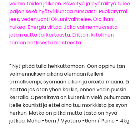
voimia töiden jälkeen. Käveltyä ja pyöräiltyä tulee
paljon sekä hyötyliikuntaa runsaasti. Ruokarytmi
jees, vedenjuonti Ok, uni vaihtelee. Olo ihan
huikea. Energia virtaa. Joka valmennuksesta
jotain uutta tai kertausta. Erittäin kiitollinen
tämän hetkisestä tilanteesta
" Nyt pitää tulla hehkuttamaan. Oon oppinu tän
valmennuksen aikana olemaan itelleni
armollisempi, syömään oikein ja oikeita määriä. Ei
haittaa jos otan yhen karkin, ennen vedin pussin
kerralla. Opeteltava on kuitenkin vielä puhumaan
itelle kauniisti ja ettei aina tuu morkkista jos syön
herkun. Matka on pitkä mutta tästä on hyvä
jatkaa. Maha -5cm / Vyötärö -6cm / Paino - 4kg