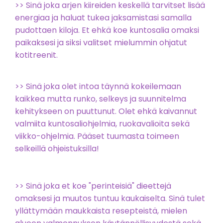
>> Sinä joka arjen kiireiden keskellä tarvitset lisää
energiaa ja haluat tukea jaksamistasi samalla
pudottaen kiloja. Et ehkä koe kuntosalia omaksi
paikaksesi ja siksi valitset mielummin ohjatut
kotitreenit.
>> Sinä joka olet intoa täynnä kokeilemaan
kaikkea mutta runko, selkeys ja suunnitelma
kehitykseen on puuttunut. Olet ehkä kaivannut
valmiita kuntosaliohjelmia, ruokavalioita sekä
viikko-ohjelmia. Pääset tuumasta toimeen
selkeillä ohjeistuksilla!
>> Sinä joka et koe "perinteisiä" dieettejä
omaksesi ja muutos tuntuu kaukaiselta. Sinä tulet
yllättymään maukkaista resepteistä, mielen