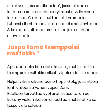
Ritaki Wellness on liikehdintä, jossa olemme
luomassa sankaritarinoita yksi askel & ihminen
kerrallaan. Olemme auttaneet kymmeniä
tuhansia ihmisiä saavuttamaan elämäntäyteisen
& kokonaisvaltaisen muutoksen joka elämän
osa-alueelle.
Jospa tämä tsemppaisi
muitakin ”
Apua, anteeks kamalista kuvista, mutta jos tää
tsemppais muitakin reilusti ylipainoisia eteenpäin.
Neljän viikon aikana paino tippui 6,5kg ja senttejä
lähti yhteensä vähän vajaa 12cm.
Edelleen turvottaa vyötärön seudulta, en oo
keksiny vielä mikä sen aiheuttaa, mutta ehkä se
tässä vielä selviää.