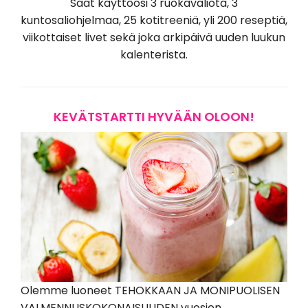
Saat käyttöösi 3 ruokavaliota, 3
kuntosaliohjelmaa, 25 kotitreeniä, yli 200 reseptiä,
viikottaiset livet sekä joka arkipäivä uuden luukun
kalenterista.
KEVÄTSTARTTI HYVÄÄN OLOON!
Olemme luoneet TEHOKKAAN JA MONIPUOLISEN
VALMENNUSKOKONAISUUDEN vuosien