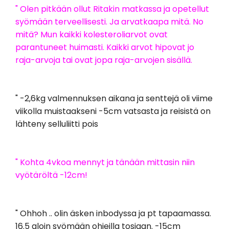
" Olen pitkään ollut Ritakin matkassa ja opetellut
syömään terveellisesti. Ja arvatkaapa mitä. No
mitä? Mun kaikki kolesteroliarvot ovat
parantuneet huimasti. Kaikki arvot hipovat jo
raja-arvoja tai ovat jopa raja-arvojen sisällä.
" -2,6kg valmennuksen aikana ja senttejä oli viime
viikolla muistaakseni -5cm vatsasta ja reisistä on
lähteny selluliitti pois
" Kohta 4vkoa mennyt ja tänään mittasin niin
vyötäröltä -12cm!
" Ohhoh .. olin äsken inbodyssa ja pt tapaamassa.
16.5 aloin syömään ohjeilla tosiaan. -15cm