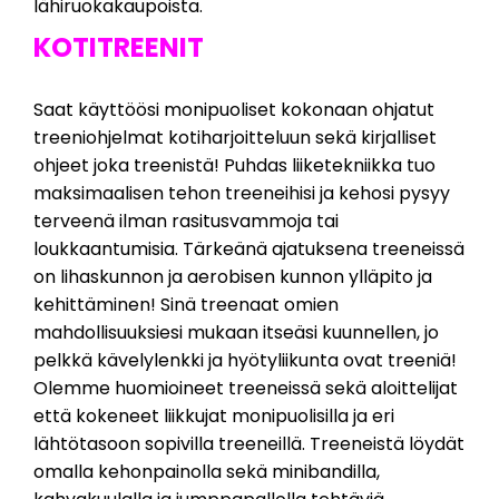
lähiruokakaupoista.
KOTITREENIT
Saat käyttöösi monipuoliset kokonaan ohjatut
treeniohjelmat kotiharjoitteluun sekä kirjalliset
ohjeet joka treenistä! Puhdas liiketekniikka tuo
maksimaalisen tehon treeneihisi ja kehosi pysyy
terveenä ilman rasitusvammoja tai
loukkaantumisia. Tärkeänä ajatuksena treeneissä
on lihaskunnon ja aerobisen kunnon ylläpito ja
kehittäminen! Sinä treenaat omien
mahdollisuuksiesi mukaan itseäsi kuunnellen, jo
pelkkä kävelylenkki ja hyötyliikunta ovat treeniä!
Olemme huomioineet treeneissä sekä aloittelijat
että kokeneet liikkujat monipuolisilla ja eri
lähtötasoon sopivilla treeneillä. Treeneistä löydät
omalla kehonpainolla sekä minibandilla,