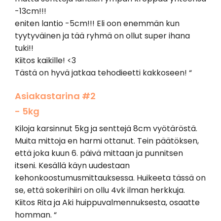
-13cm!!!
eniten lantio -5cm!!! Eli oon enemmän kun
tyytyväinen ja tää ryhmä on ollut super ihana
tuki!!
Kiitos kaikille! <3
Tästä on hyvä jatkaa tehodieetti kakkoseen! “
Asiakastarina #2
- 5kg
Kiloja karsinnut 5kg ja senttejä 8cm vyötäröstä.
Muita mittoja en harmi ottanut. Tein päätöksen,
että joka kuun 6. päivä mittaan ja punnitsen
itseni. Kesällä käyn uudestaan
kehonkoostumusmittauksessa. Huikeeta tässä on
se, että sokerihiiri on ollu 4vk ilman herkkuja.
Kiitos Rita ja Aki huippuvalmennuksesta, osaatte
homman. “